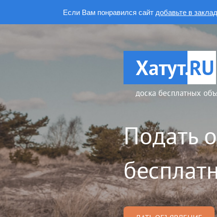
Если Вам понравился сайт
добавьте в закла
Хатут.
RU
доска бесплатных объ
Подать 
бесплатн