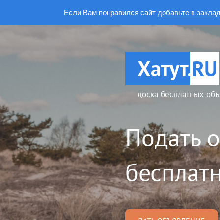
Если Вам понравился сайт
добавьте в закла
Хатут.
RU
доска бесплатных объ
Подать 
бесплатн