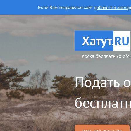
Если Вам понравился сайт
добавьте в закла
Хатут.
RU
доска бесплатных объ
Подать 
бесплатн